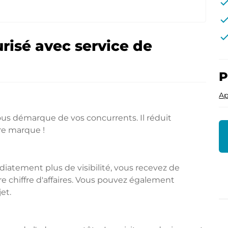
che
che
che
risé avec service de
P
Ap
s démarque de vos concurrents. Il réduit
re marque !
tement plus de visibilité, vous recevez de
 chiffre d'affaires. Vous pouvez également
et.