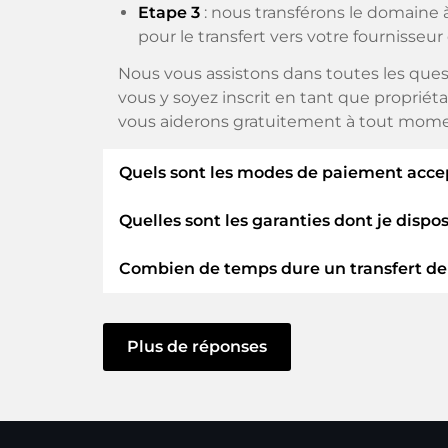
Etape 3
: nous transférons le domaine à
pour le transfert vers votre fournisseur
Nous vous assistons dans toutes les ques
vous y soyez inscrit en tant que propriéta
vous aiderons gratuitement à tout mome
Quels sont les modes de paiement acce
Quelles sont les garanties dont je dispo
Nous utilisons SEPA comme paiement ant
paiement disponibles tels que : Cartes de 
Combien de temps dure un transfert d
En tant qu'acheteur, nous vous garantiss
ELITEDOMAINS GmbH agit en tant q
Le transfert de domaine vers un nouveau 
Vous serez
remboursé
si des difficult
vous agissiez sans délai et qu'aucun pro
Plus de réponses
Le vendeur ne reçoit de l'argent que l
Dans certaines exceptions, la confirmatio
Vous pouvez toujours contacter le su
toutefois lancé qu'une fois que nous auro
le support.
e-mail.