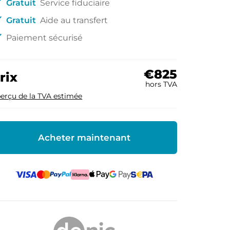
ck
Gratuit
Service fiduciaire
ck
Gratuit
Aide au transfert
ck
Paiement sécurisé
€825
rix
hors TVA
erçu de la TVA estimée
Acheter maintenant