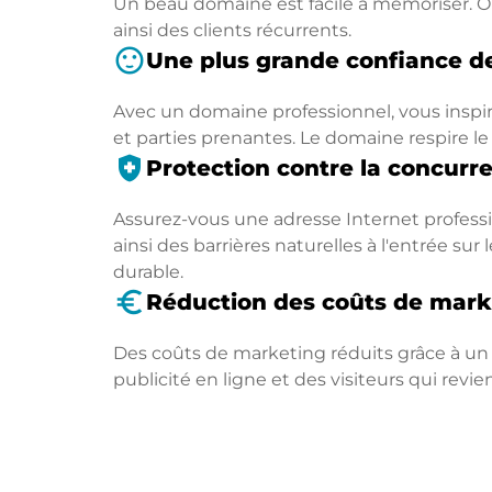
Un beau domaine est facile à mémoriser. On
ainsi des clients récurrents.
sentiment_satisfied
Une plus grande confiance de
Avec un domaine professionnel, vous inspir
et parties prenantes. Le domaine respire le
health_and_safety
Protection contre la concurr
Assurez-vous une adresse Internet professio
ainsi des barrières naturelles à l'entrée s
durable.
euro_symbol
Réduction des coûts de mark
Des coûts de marketing réduits grâce à un
publicité en ligne et des visiteurs qui revi